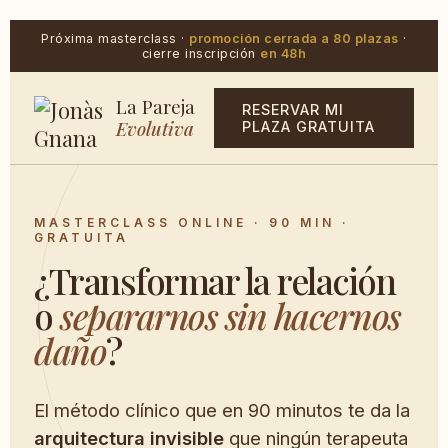
Próxima masterclass ·
promoción cerrada a 80 plazas
·
cierre inscripción
en 48h
La Pareja
RESERVAR MI
Evolutiva
PLAZA GRATUITA
MASTERCLASS ONLINE · 90 MIN ·
GRATUITA
¿Transformar la relación
o
separarnos sin hacernos
daño
?
El método clínico que en 90 minutos te da la
arquitectura invisible
que ningún terapeuta